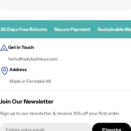
30 Days Free Returns
Secure Payment
Sustainable Mat
Get in Touch
hello@ladybarkleys.com
Address
Made in Ferndale MI
Join Our Newsletter
Sign up to our newsletter & receive 10% off your first order.
E-
S'inscrire